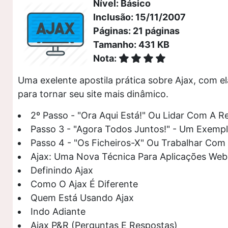
Nível: Básico
Inclusão: 15/11/2007
Páginas: 21 páginas
Tamanho: 431 KB
Nota:
Uma exelente apostila prática sobre Ajax, com e
para tornar seu site mais dinâmico.
2º Passo - "Ora Aqui Está!" Ou Lidar Com A R
Passo 3 - "Agora Todos Juntos!" - Um Exempl
Passo 4 - "Os Ficheiros-X" Ou Trabalhar Co
Ajax: Uma Nova Técnica Para Aplicações Web
Definindo Ajax
Como O Ajax É Diferente
Quem Está Usando Ajax
Indo Adiante
Ajax P&R (Perguntas E Respostas)